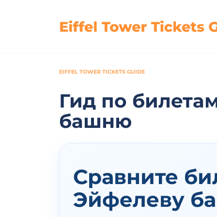
Перейти
к
содержанию
EIFFEL TOWER TICKETS GUIDE
Гид по билета
башню
Сравните би
Эйфелеву ба