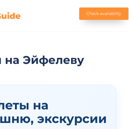
Check availability
м на Эйфелеву
леты на
шню, экскурсии